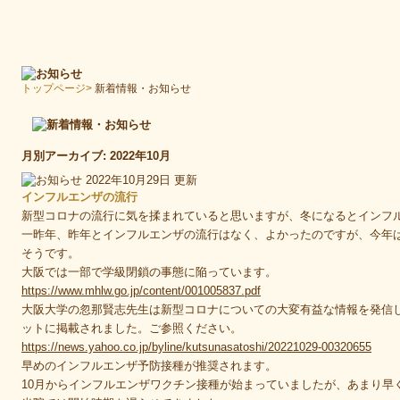
トップページ
>
新着情報・お知らせ
月別アーカイブ:
2022年10月
2022年10月29日
更新
インフルエンザの流行
新型コロナの流行に気を揉まれていると思いますが、冬になるとインフ
一昨年、昨年とインフルエンザの流行はなく、よかったのですが、今年
そうです。
大阪では一部で学級閉鎖の事態に陥っています。
https://www.mhlw.go.jp/content/001005837.pdf
大阪大学の忽那賢志先生は新型コロナについての大変有益な情報を発信
ットに掲載されました。ご参照ください。
https://news.yahoo.co.jp/byline/kutsunasatoshi/20221029-00320655
早めのインフルエンザ予防接種が推奨されます。
10月からインフルエンザワクチン接種が始まっていましたが、あまり早