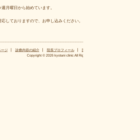
今週月曜日から始めています。
対応しておりますので、お申し込みください。
ページ
診療内容の紹介
院長プロフィール
医院案内
こだわり想い
お知
Copyright ©
2026
kyotani clinic
All Rights Reserved.