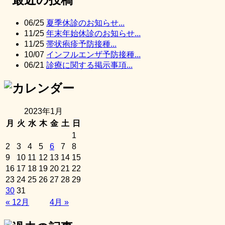
06/25
夏季休診のお知らせ...
11/25
年末年始休診のお知らせ...
11/25
帯状疱疹予防接種...
10/07
インフルエンザ予防接種...
06/21
診療に関する掲示事項...
2023年1月
月
火
水
木
金
土
日
1
2
3
4
5
6
7
8
9
10
11
12
13
14
15
16
17
18
19
20
21
22
23
24
25
26
27
28
29
30
31
« 12月
4月 »