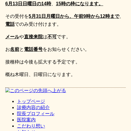
6
月13日
日曜日の14時
、
15時の枠になります。
その受付を
5
月31日月曜日から、午前9時から12時まで
、
電話
でのみ受け付けます。
メール
や
直接来院
は
不可
です。
お
名前
と
電話番号
をお知らせください。
接種枠は今後も拡大する予定です。
概ね木曜日、日曜日になります。
トップページ
診療内容の紹介
院長プロフィール
医院案内
こだわり想い